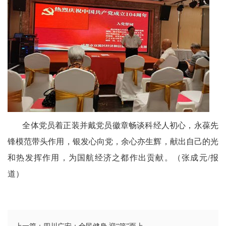
息
旅
游
天
下
民
全体党员着正装并戴党员徽章畅谈科经人初心，永葆先
锋模范带头作用，银发心向党，余心亦生辉，献出自己的光
间
和热发挥作用，为国航经济之都作出贡献。（张成元/报
人
道）
才
库