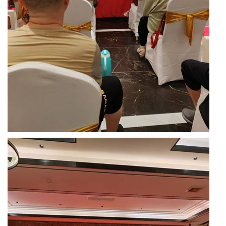
协
中
国
医
卫
中
国
关
工
委