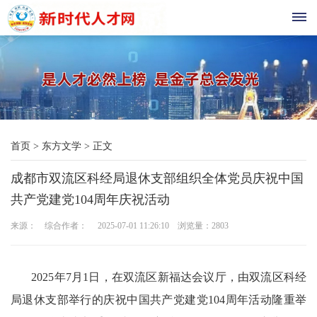
首
页
现
首页
>
东方文学
>
正文
代
成都市双流区科经局退休支部组织全体党员庆祝中国
教
共产党建党104周年庆祝活动
育
来源： 综合作者： 2025-07-01 11:26:10 浏览量：
2803
三
农
2025年7月1日，在双流区新福达会议厅，由双流区科经
局退休支部举行的庆祝中国共产党建党104周年活动隆重举
科