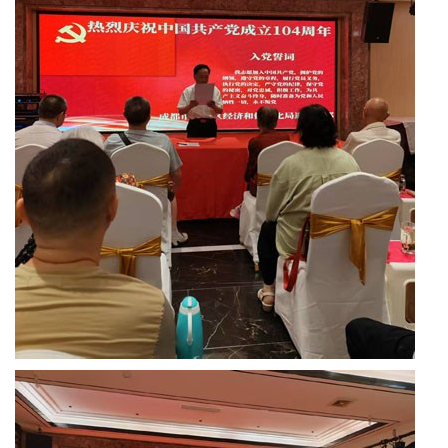
东
方
文
学
中
国
交
电
银
龄
信