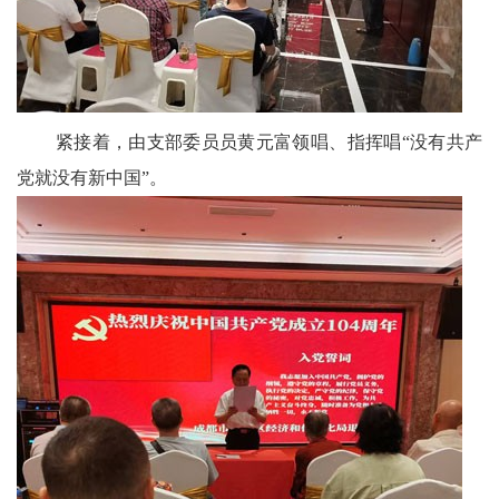
墨
笺
香
紧接着，由支部委员员黄元富领唱、指挥唱“没有共产
文
党就没有新中国”。
学
中
国
西
部
老
科