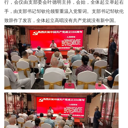
行，会仪由支部委会叶德明主持，会始，全体起立举起右
技
手，由支部书记邹钦伦领誓重温入党誓词。支部书记邹钦伦
中
致辞作了发言，全体起立高唱没有共产党就没有新中国。
国
非
遗
新
时
代
人
才