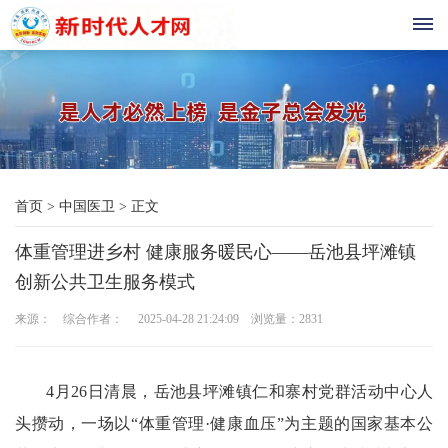
首
页
现
首页
>
中国医卫
>
正文
代
体重管理进乡村 健康服务暖民心——岳池县坪滩镇
教
创新公共卫生服务模式
育
来源： 综合作者： 2025-04-28 21:24:09 浏览量：
2831
三
农
4月26日清晨，岳池县坪滩镇仁和寨村党群活动中心人
头攒动，一场以“体重管理·健康血压”为主题的国家基本公
科