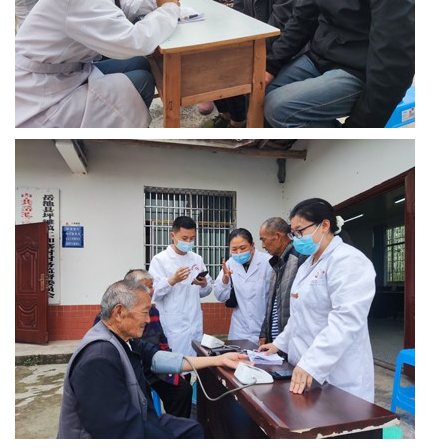
息
旅
游
天
下
民
间
人
才
库