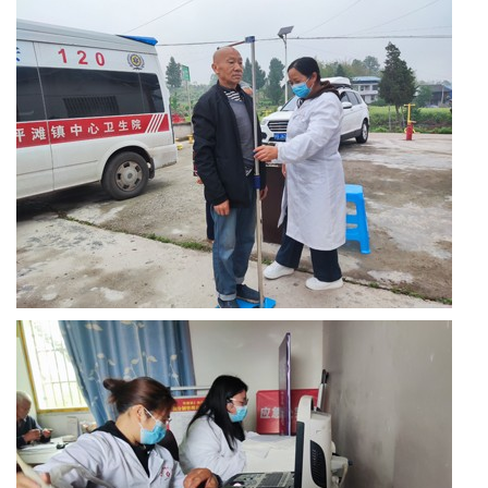
墨
笺
香
文
学
中
国
西
部
老
科