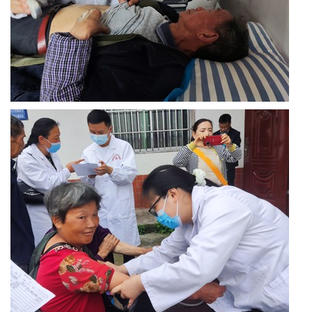
协
中
国
医
卫
中
国
关
工
委