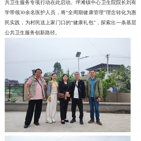
共卫生服务专项行动在此启动。坪滩镇中心卫生院院长刘有
技
学带领30余名医护人员，将“全周期健康管理”理念转化为惠
中
民实践，为村民送上家门口的“健康礼包”，探索出一条基层
公共卫生服务创新路径。
国
非
遗
新
时
代
人
才