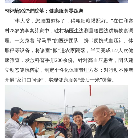
东
“移动诊室”进院落：健康服务零距离
方
“李大爷，您腰围超标了，得粗细粮搭配好。”在仁和寨
村78岁的李素芬家中，驻村杨医生边测量腰围边讲解饮食调
文
理。一支身着“绿马甲”的医护团队，携带便携式血压计、体
学
脂秤等设备，将诊室“搬”进农家院落，半天完成127人次健
中
康筛查，发放科普手册200余份。针对高血压患者，团队建
立动态健康档案，制定个性化体重管理方案；对行动不便者
国
开展“家门口问诊”，实现健康服务“最后一米”覆盖。
交
电
银
龄
信