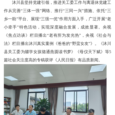
沐川县坚持党建引领，推进关工委工作与离退休党建工
技
作从完善“三体一强”网络、推行“三同一兴”措施、依托“三
中
乡一助”平台、展现“三强一优”作用方面入手，广泛开展“老
小牵手”特色活动，实现深度融合发展，成效显著。央视
国
《焦点访谈》栏目播出“老有所为发光热”，央视《社会与
非
法》栏目播出沐川真实案例《爸爸的“野蛮女友”》。《沐川
遗
县关工委为辍学女孩骆通燕圆读书梦》《母仪天下赋》等5
新
篇社会关注度高的专稿获评《人民日报》有品质新闻。
时
代
人
才