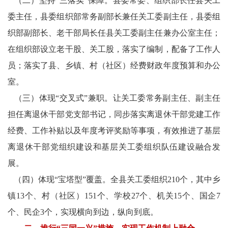
（二）坚持“三落实”保障。县委常委、组织部长任县关工
委主任，县委组织部常务副部长兼任关工委副主任，县委组
协
织部副部长、老干部局长任县关工委副主任兼办公室主任；
中
在组织部设立老干股、关工股，落实了编制，配备了工作人
国
员；落实了县、乡镇、村（社区）经费财政年度预算和办公
室。
医
（三）体现“交叉式”兼职。让关工委常务副主任、副主任
卫
担任离退休干部党支部书记，同步落实离退休干部党建工作
中
经费、工作补贴以及年度考评奖励等事项，有效推进了基层
离退休干部党组织建设和基层关工委组织队伍建设融合发
国
展。
关
（四）体现“宝塔型”覆盖。全县关工委组织210个，其中乡
镇13个、村（社区）151个、学校27个、机关15个、国企7
工
个、民企3个，实现横向到边，纵向到底。
委