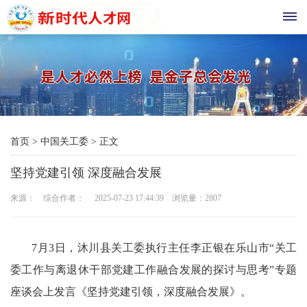
首
页
现
首页
>
中国关工委
>
正文
代
坚持党建引领 深度融合发展
教
来源： 综合作者： 2025-07-23 17:44:39 浏览量：
2807
育
三
7月3日，沐川县关工委执行主任李正银在乐山市“关工
农
委工作与离退休干部党建工作融合发展的探讨与思考”专题
座谈会上发言《坚持党建引领，深度融合发展》。
科