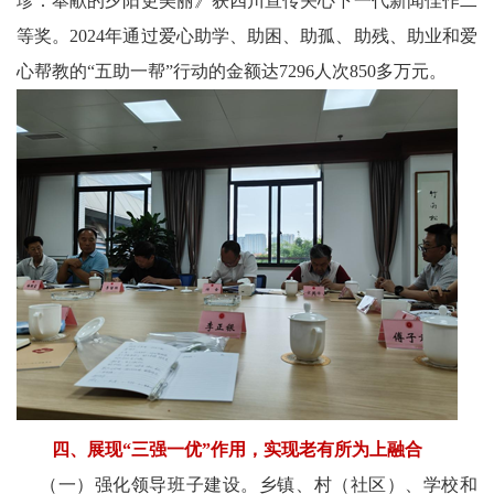
珍：奉献的夕阳更美丽》获四川宣传关心下一代新闻佳作二
等奖。2024年通过爱心助学、助困、助孤、助残、助业和爱
心帮教的“五助一帮”行动的金额达7296人次850多万元。
四、展现“三强一优”作用，实现老有所为上融合
（一）强化领导班子建设。乡镇、村（社区）、学校和