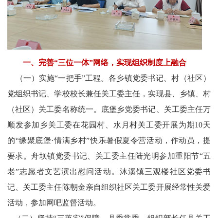
墨
笺
香
一、完善“三位一体”网络，实现组织制度上融合
文
（一）实施“一把手”工程。各乡镇党委书记、村（社区）
学
党组织书记、学校校长兼任关工委主任，实现县、乡镇、村
中
（社区）关工委名称统一。底堡乡党委书记、关工委主任万
顺发参加乡关工委在花园村、水月村关工委开展为期10天
国
的“缘聚底堡·情满乡村”快乐暑假夏令营活动，作动员，提
西
要求。舟坝镇党委书记、关工委主任陆光明参加重阳节“五
老”志愿者文艺演出慰问活动。沐溪镇三观楼社区党委书
部
记、关工委主任陈朝金亲自组织社区关工委开展经常性关爱
老
活动，参加网吧监督活动。
科