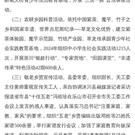
醉氧天街青少年法治教育基地，开展“三法一典”普法讲座活
动。
（二）农耕乡园科普活动。依托中国紫茶、魔芋、竹子之
乡和国家非遗、世界吉尼斯纪录──草龙文化优势，建立紫
茶体验园、魔芋示范园、竹纸产业园、草龙传承园青少年社
会实践教育基地，2024年组织中小学生社会实践活动1215人
次，开展浙川“银龄行动”、“专家营地”、“田园课堂”、“非遗
传承”特色活动42期600余人。
（三）敬老乡贤宣传活动。县委常委、组织部长、关工委
主任黄师重视宣传关工人，亲自协调沐川县融媒派记者采访
报道省市县“十佳五老”冯祖珍在乐山市召开全市关工委工作
会议上发言的感人事迹。认真落实习总书记“注重家庭、家
教、家风”的要求，组织“五老”乡贤编辑出版邓姓等25姓氏
家谱500余册，举行家谱发行会议，加强了家庭教育向纵深