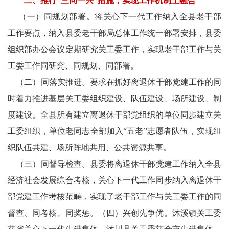
二、推行“三同一兴”措施，实现工作机制上融合
东
（一）同规划部署。将关心下一代工作纳入全县老干部
方
工作要点，纳入县委老干部局总体工作统一部署安排，县委
组织部办公会议定期研究关工委工作，实现老干部工作与关
文
工委工作同研究、同规划、同部署。
学
（二）同落实推进。要求在抓好离退休干部党建工作的同
中
时着力推进基层关工委组织建设、队伍建设、场所建设、制
度建设。全县所有建立离退休干部党组织的单位同步建立关
国
工委组织，单位老同志全部加入“五老”志愿者队伍，实现组
交
织队伍共建、场所阵地共用、公共资源共享。
（三）同督导检查。县委将离退休干部党建工作纳入全县
电
经济社会发展综合考核，关心下一代工作同步纳入离退休干
银
部党建工作考核范畴，实现了老干部工作与关工委工作的同
龄
督查、同考核、同奖惩。（四）兴创先争优。沐溪镇关工委
信