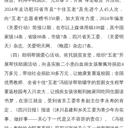
推进。利用中秋国庆、元旦春节，开展“孝老敬贤”月活动。
2024年走访慰问省市县“十佳五老”及先进个人45人次，
向“五老”志愿者赠书350册。加大宣传力度，2024年编发
《关爱行动》简报12期，在市以上媒体用稿109篇，其中国
家级14条，省级88条，市级7条，四川省关工委、《关爱明
天》杂志、关爱明天网、《晚霞》杂志17条。
（四）助弱帮困爱心活动。依托脱贫攻坚，组织“五老”开
展帮扶助困活动，向县实验二小患白血病女孩黎佩玲捐款4
万多元，带动社会捐款30多万元，让她康复重返校园；全国
优秀教师、全省十佳“五老”冯祖珍帮助辍学的贫困女生程苹
重返校园考入川农大，让残疾女孩张毅到她家同吃同住圆读
书梦，在浙江就业，受到省关工委常务副主任李永寿的肯
定，《四川日报》报道《沐川县建和乡关工委为青少年办实
事、做好事——关心下一代是义不容辞的责任》。《冯祖