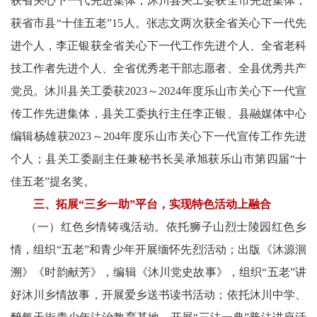
获省关心下一代先进集体，沐川县关工委获全市先进集体，
获省市县“十佳五老”15人。张志文两次获全省关心下一代先
息
进个人，李正银获全省关心下一代工作先进个人、全省老科
旅
技工作者先进个人、全省优秀老干部志愿者、全县优秀共产
游
党员。沐川县关工委获2023～2024年度乐山市关心下一代宣
传工作先进集体，县关工委执行主任李正银、县融媒体中心
天
编辑杨雄获2023～204年度乐山市关心下一代宣传工作先进
下
个人；县关工委副主任兼秘书长吴承旭获乐山市第四届“十
民
佳五老”提名奖。
三、拓展“三乡一助”平台，实现特色活动上融合
间
（一）红色乡情铸魂活动。依托狮子山烈士陵园红色乡
人
情，组织“五老”和青少年开展缅怀先烈活动；出版《沐源洄
溯》《时韵献芳》，编辑《沐川党史故事》，组织“五老”讲
才
好沐川乡情故事，开展爱乡送书读书活动；依托沐川中学、
库