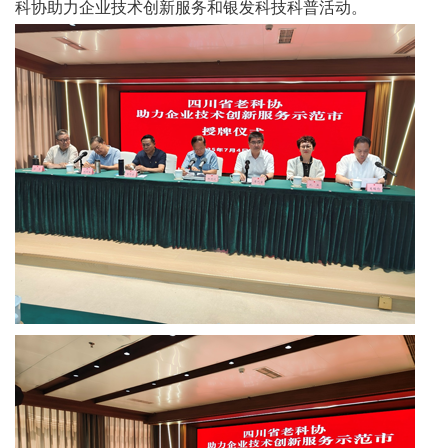
科协助力企业技术创新服务和银发科技科普活动。
技
中
国
非
遗
新
时
代
人
才