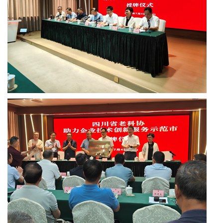
墨
笺
香
文
学
中
国
西
部
老
科