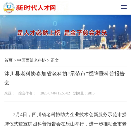
首
页
现
首页
>
中国西部老科协
>
正文
代
沐川县老科协参加省老科协“示范市”授牌暨科普报告
教
会
育
来源： 综合作者： 2025-07-04 15:55:02 浏览量：
2816
三
农
7月4日，四川省老科协助力企业技术创新服务示范市授
牌仪式暨宣讲团科普报告会在乐山举行，进一步推动全市老
科