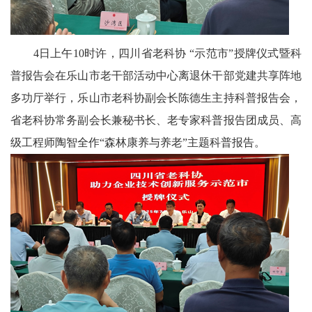
协
4日上午10时许，四川省老科协 “示范市”授牌仪式暨科
中
普报告会在乐山市老干部活动中心离退休干部党建共享阵地
国
多功厅举行，乐山市老科协副会长陈德生主持科普报告会，
医
省老科协常务副会长兼秘书长、老专家科普报告团成员、高
级工程师陶智全作“森林康养与养老”主题科普报告。
卫
中
国
关
工
委