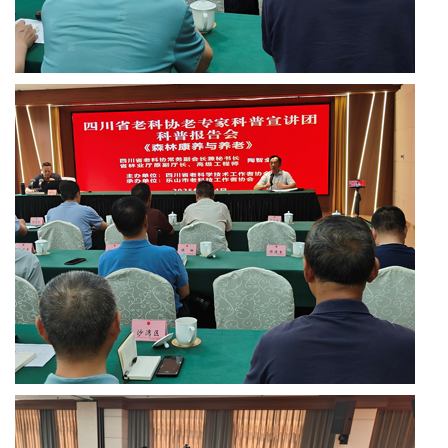
东
方
文
学
中
国
交
电
银
龄
信