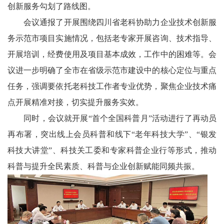
墨
创新服务勾划了路线图。
会议通报了开展围绕四川省老科协助力企业技术创新服
笺
务示范市项目实施情况，包括老专家开展咨询、技术指导、
香
开展培训，经费使用及项目基本成效，工作中的困难等。会
文
议进一步明确了全市在省级示范市建设中的核心定位与重点
任务，强调要依托老科技工作者专业优势，聚焦企业技术痛
学
点开展精准对接，切实提升服务实效。
中
同时，会议就开展“首个全国科普月”活动进行了再动员
国
再布署，突出线上会员科普和线下“老年科技大学”、“银发
科技大讲堂”、科技关工委和专家科普企业行等形式，推动
西
科普与提升全民素质、科普与企业创新赋能同频共振。
部
老
科