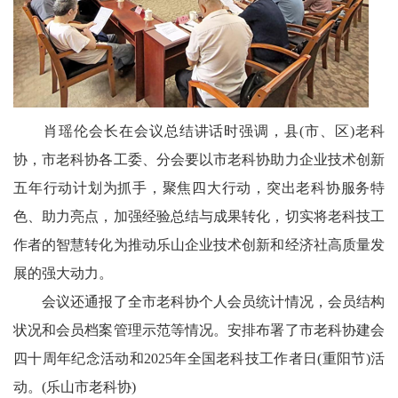
协
中
国
肖瑶伦会长在会议总结讲话时强调，县(市、区)老科
医
协，市老科协各工委、分会要以市老科协助力企业技术创新
五年行动计划为抓手，聚焦四大行动，突出老科协服务特
卫
色、助力亮点，加强经验总结与成果转化，切实将老科技工
中
作者的智慧转化为推动乐山企业技术创新和经济社高质量发
国
展的强大动力。
关
会议还通报了全市老科协个人会员统计情况，会员结构
状况和会员档案管理示范等情况。安排布署了市老科协建会
工
四十周年纪念活动和2025年全国老科技工作者日(重阳节)活
委
动。(乐山市老科协)