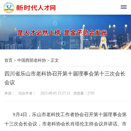
首
页
现
首页
>
中国西部老科协
>
正文
代
四川省乐山市老科协召开第十届理事会第十三次会长
教
会议
育
来源： 综合作者： 2025-09-05 15:27:13 浏览量：
2793
三
农
9月4日，乐山市老科技工作者协会召开第十届理事会第
十三次会长会议，市老科协会长肖瑶伦主持会议并讲话。市
科