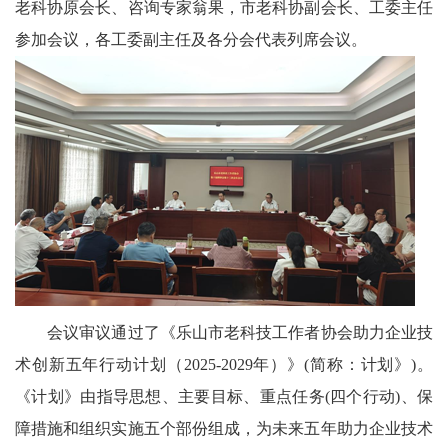
老科协原会长、咨询专家翁果，市老科协副会长、工委主任
技
参加会议，各工委副主任及各分会代表列席会议。
中
国
非
遗
新
时
代
会议审议通过了《乐山市老科技工作者协会助力企业技
术创新五年行动计划（2025-2029年）》(简称：计划》)。
人
《计划》由指导思想、主要目标、重点任务(四个行动)、保
才
障措施和组织实施五个部份组成，为未来五年助力企业技术