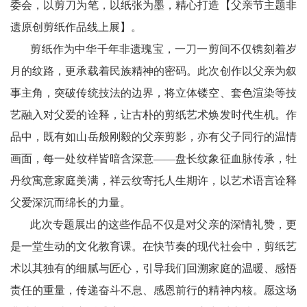
委会，以剪刀为笔，以纸张为墨，精心打造【父亲节主题非
技
遗原创剪纸作品线上展】。
中
剪纸作为中华千年非遗瑰宝，一刀一剪间不仅镌刻着岁
月的纹路，更承载着民族精神的密码。此次创作以父亲为叙
国
事主角，突破传统技法的边界，将立体镂空、套色渲染等技
非
艺融入对父爱的诠释，让古朴的剪纸艺术焕发时代生机。作
品中，既有如山岳般刚毅的父亲剪影，亦有父子同行的温情
遗
画面，每一处纹样皆暗含深意——盘长纹象征血脉传承，牡
新
丹纹寓意家庭美满，祥云纹寄托人生期许，以艺术语言诠释
时
父爱深沉而绵长的力量。
代
此次专题展出的这些作品不仅是对父亲的深情礼赞，更
是一堂生动的文化教育课。在快节奏的现代社会中，剪纸艺
人
术以其独有的细腻与匠心，引导我们回溯家庭的温暖、感悟
才
责任的重量，传递奋斗不息、感恩前行的精神内核。愿这场