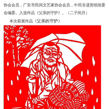
协会会员，广安市民间文艺家协会会员，中民非遗剪纸组委
协
会编委。入选作品《父亲的守护》。（二子闰月）
中
父亲的守护
本次获展作品《
》
国
医
卫
中
国
关
工
委