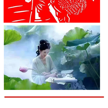
东
方
文
学
中
国
交
电
银
龄
信