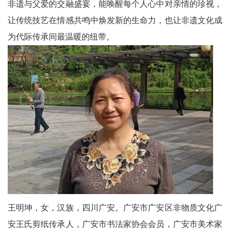
墨
非遗与父爱的交融盛宴，能唤醒每个人心中对亲情的珍视，
让传统技艺在情感共鸣中焕发新的生命力，也让非遗文化成
笺
为代际传承间最温暖的纽带。
香
文
学
中
国
西
部
老
王明坤，女，汉族，四川广安。广安市广安区非物质文化广
安王氏剪纸传承人，广安市书法家协会会员，广安市美术家
科