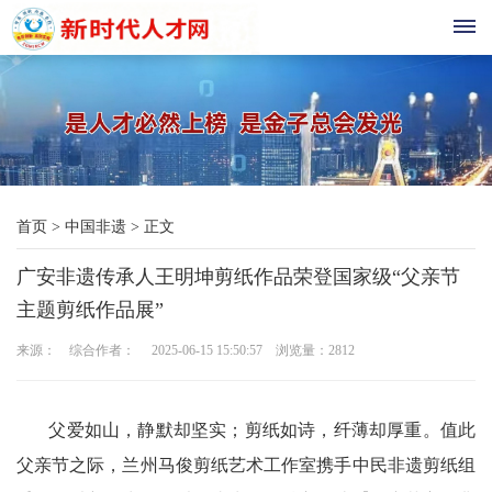
首
页
现
首页
>
中国非遗
>
正文
代
广安非遗传承人王明坤剪纸作品荣登国家级“父亲节
教
主题剪纸作品展”
育
来源： 综合作者： 2025-06-15 15:50:57 浏览量：
2812
三
农
父爱如山，静默却坚实；剪纸如诗，纤薄却厚重。值此
父亲节之际，兰州马俊剪纸艺术工作室携手中民非遗剪纸组
科